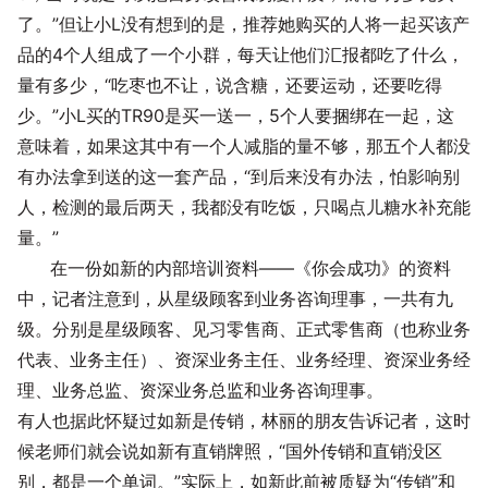
了。”但让小L没有想到的是，推荐她购买的人将一起买该产
品的4个人组成了一个小群，每天让他们汇报都吃了什么，
量有多少，“吃枣也不让，说含糖，还要运动，还要吃得
少。”小L买的TR90是买一送一，5个人要捆绑在一起，这
意味着，如果这其中有一个人减脂的量不够，那五个人都没
有办法拿到送的这一套产品，“到后来没有办法，怕影响别
人，检测的最后两天，我都没有吃饭，只喝点儿糖水补充能
量。”
在一份如新的内部培训资料——《你会成功》的资料
中，记者注意到，从星级顾客到业务咨询理事，一共有九
级。分别是星级顾客、见习零售商、正式零售商（也称业务
代表、业务主任）、资深业务主任、业务经理、资深业务经
理、业务总监、资深业务总监和业务咨询理事。
有人也据此怀疑过如新是传销，林丽的朋友告诉记者，这时
候老师们就会说如新有直销牌照，“国外传销和直销没区
别，都是一个单词。”实际上，如新此前被质疑为“传销”和