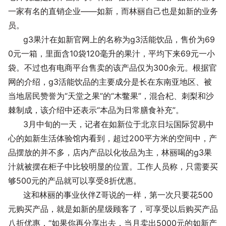
一家有名的直销企业——如新，而林丽自己也是如新的业务
员。
g3果汁在如新官网上的名称为g3活能饮品，售价为69
0元一箱，里面含10袋120毫升的果汁，平均下来69元一小
袋。不过也有电商平台售卖的该产品仅为300余元。根据官
网的介绍，g3活能饮品的主要成分是长在东南亚地区、被
当地居民赞誉为“天堂之果”的“木鳖果”，混合杞、刺梨和沙
棘制成，该介绍中还表示“本品为日常膳食补充”。
3月中旬的一天，记者在如新位于北京日坛国际贸易中
心的如新生活体验馆内看到，超过200平方米的空间中，产
品摆放的并不多，店内产品以化妆品为主，林丽喝的g3果
汁就被摆在柜子中比较明显的位置。工作人员称，只需要买
够500元的产品就可以享受8折优惠。
这和林丽的事业伙伴Z哥说的一样，第一次只要花500
元购买产品，就是如新的星级顾客了，可享受以后购买产品
八折优惠，“如果你再分享出去，当月卖出5000元的如新产