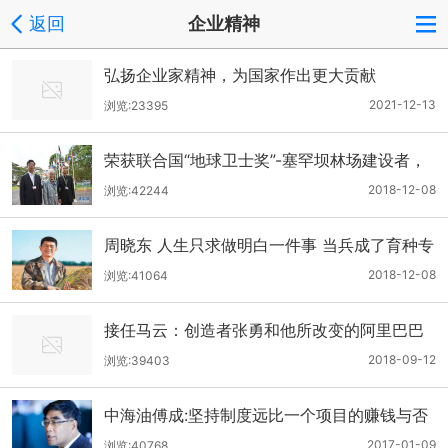
返回
企业精神
弘扬企业家精神，为国家作出更大贡献
2021-12-13
浏览:23395
荣获联合国“地球卫士奖”-塞罕坝林场建设者，
中国人的精神！
2018-12-08
浏览:42244
周晓东 人生只求做明白一件事 当兵成了育种专
家
2018-12-08
浏览:41064
接任马云：创造者张勇和他所改变的阿里巴巴
2018-09-12
浏览:39403
中海油傅成:坚持制度远比一个项目的赚钱与否
重要得多
2017-01-09
浏览:40768