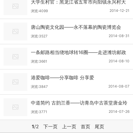
大学生村官：黑龙江省五常市向阳镇永兴村大
学生村官李玉花
2014-12-21
浏览:4099
唐山陶瓷文化园——永不落幕的陶瓷博览会
2014-08-31
浏览:3527
一条邮路相当绕地球转16圈——走进潍坊邮政
爱心邮路
2014-08-10
浏览:3661
港爱咖啡——分享咖啡 分享爱
2014-08-07
浏览:3847
中道简约 古韵兰香——访青岛中古茶堂唐金玲
女士
2014-07-26
浏览:3771
1
/2
下一页
上一页
首页
尾页