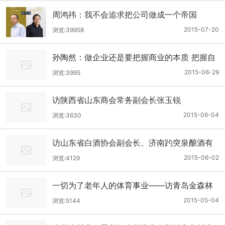
周鸿祎：我不会追求把公司做成一个帝国
2015-07-20
浏览:39958
孙陶然：做企业还是要把握商业的本质 把握自
己所在行业的本质
2015-06-29
浏览:3995
访陕西省山东商会常务副会长张玉锐
2015-06-04
浏览:3630
访山东省白酒协会副会长、济南趵突泉酿酒有
限责任公司董事长邢介平
2015-06-02
浏览:4129
一切为了老年人的体育事业——访青岛金森林
体育产业公司张晓龙总经理
2015-05-04
浏览:5144