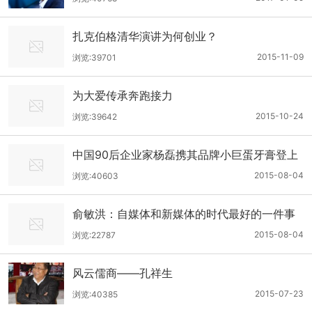
扎克伯格清华演讲为何创业？
2015-11-09
浏览:39701
为大爱传承奔跑接力
2015-10-24
浏览:39642
中国90后企业家杨磊携其品牌小巨蛋牙膏登上
纽约时代广场路透屏
2015-08-04
浏览:40603
俞敏洪：自媒体和新媒体的时代最好的一件事
情就是我们能够听到不同的声音
2015-08-04
浏览:22787
风云儒商——孔祥生
2015-07-23
浏览:40385